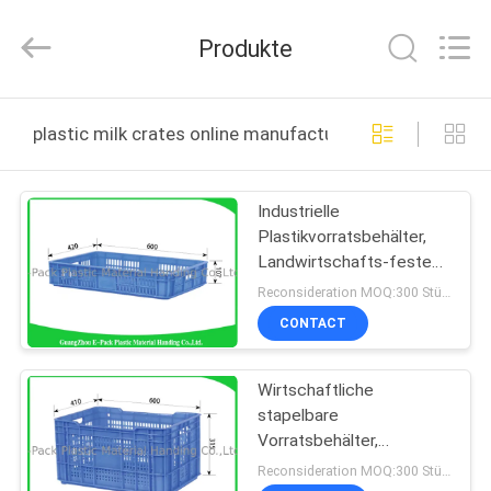
Material
Handing
Co.,Ltd..
Produkte
All
Rights
Reserved.
Developed
by
ZU
ECER
plastic milk crates online manufacture
HAUSE
Industrielle
PRODUKTE
Plastikvorratsbehälter,
Landwirtschafts-feste
ÜBER
Plastikmilch-Kisten
Reconsideration MOQ:300 Stücke
UNS
CONTACT
Wirtschaftliche
WERKSBESICHTIGUNG
stapelbare
Vorratsbehälter,
QUALITÄTSKONTROLLE
Haushalts-stapelnder
Reconsideration MOQ:300 Stücke