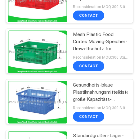
Plastikkisten-
Reconsideration MOQ:300 Stücke
Raumersparnis
CONTACT
Mesh Plastic Food
Crates Moving-Speicher-
Umweltschutz für
Supermärkte
Reconsideration MOQ:300 Stücke
CONTACT
Gesundheits-blaue
Plastiknahrungsmittelkisten-
große Kapazitäts-
einfache stapelnde lange
Reconsideration MOQ:300 Stücke
Nutzungsdauer
CONTACT
Standardgrößen-Lager-