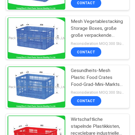
Kisten-Geflügel-
CONTACT
Plastiktransport
KONTAKT
Mesh Vegetablestacking
MIT
Storage Boxes, große
UNS
große verpackende
Plastikkisten
Reconsideration MOQ:300 Stücke
zusammenklappbar
BITTE
CONTACT
UM
Gesundheits-Mesh
EIN
Plastic Food Crates
ANGEBOT
Food-Grad-Mini-Markts-
einfaches Stapeln
Reconsideration MOQ:300 Stücke
SITEMAP
CONTACT
Wirtschaftliche
PRIVACY
stapelnde Plastikkisten,
POLICY
recyclebare industrielle