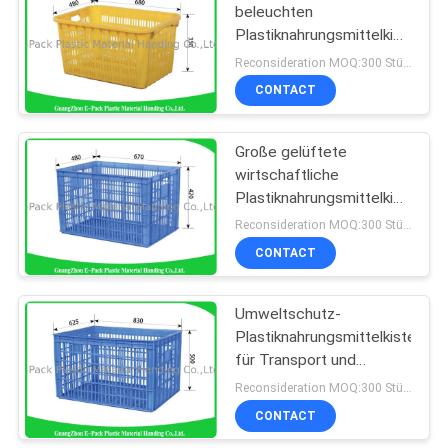
beleuchten
Plastiknahrungsmittelkisten
für Supermärkte
Reconsideration MOQ:300 Stücke
Lagerung
CONTACT
Große gelüftete
wirtschaftliche
Plastiknahrungsmittelkisten
recyclebar für die
Reconsideration MOQ:300 Stücke
Landwirtschaft 670 *
CONTACT
480 * 420mm
Umweltschutz-
Plastiknahrungsmittelkisten
für Transport und
Logistik HDPE
Reconsideration MOQ:300 Stücke
CONTACT