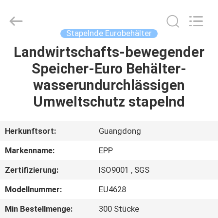
Copyright
©
2017
-
2025
Stapelnde Eurobehälter
E-
Pack
Plastic
Landwirtschafts-bewegender
ZU
Material
Handing
Speicher-Euro Behälter-
HAUSE
Co.,Ltd..
All
Rights
wasserundurchlässigen
Reserved.
Developed
PRODUKTE
by
Umweltschutz stapelnd
ECER
ÜBER
Herkunftsort:
Guangdong
UNS
Markenname:
EPP
Zertifizierung:
ISO9001 , SGS
WERKSBESICHTIGUNG
Modellnummer:
EU4628
QUALITÄTSKONTROLLE
Min Bestellmenge:
300 Stücke