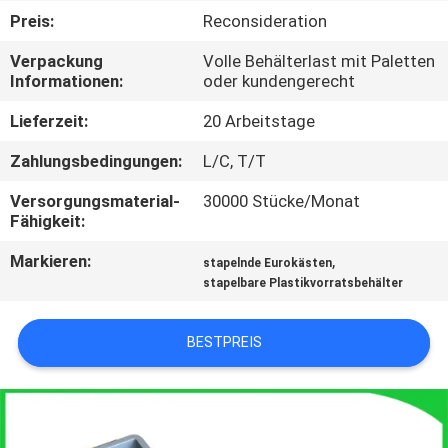
Preis:
Reconsideration
KONTAKT
Verpackung
Volle Behälterlast mit Paletten
MIT
Informationen:
oder kundengerecht
UNS
Lieferzeit:
20 Arbeitstage
Zahlungsbedingungen:
L/C, T/T
BITTE
Versorgungsmaterial-
30000 Stücke/Monat
UM
Fähigkeit:
EIN
Markieren:
,
stapelnde Eurokästen
ANGEBOT
stapelbare Plastikvorratsbehälter
SITEMAP
BESTPREIS
PRIVACY
POLICY