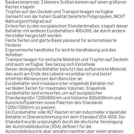
Baukastenprinzip: 2 kleinere Größen können auf einen größeren
Kasten stapeln
Tropfen auf den Deckeln und Transportwagen verfügbar
Gemacht von der hohen Qualität bereitete Polypropylen, NICHT
Nahrungsmittelgrad auf
Entworfen zu den europäischen Standardmaßen, stapelt dieser
Behälter mit anderen Eurobehältern 400x300, die durch andere
Hersteller hergestellt werden
Feste Seiten und glatte Basis passend für automatisierte
Förderer
Ergonomische handholes für leichte Handhabung und das
Anheben
Transportwagen für einfache Mobilität und Tropfen auf Deckeln
sind auch verfügbar. See bezog sich Einzelteile
Dieser ökologische Behälter benutzt das aufbereitete Material,
das auch am Ende des Lebens recyclebar ist und bietet
erhöhten Klimanutzen dem Benutzer an
Eurobehälter sind modulare inter-stapelnde Behälter mit
vertikalen Seiten für maximales Volumen. Stapelnde
Eurobehälter sind entworfen, um auf europäischer
Standardgröße 1200x800mm und hölzerne 800x600mm und
Kunststoffpaletten sowie Paletten des Standards
1200x1000mm zu passen.
Ein Eurobehälter oder KLT-Kasten ist ein industrieller stapelnder
Behälter in Übereinstimmung mit dem Standard VDA 4500. Der
Standard wurde ursprünglich durch die deutsche Vereinigung
der Automobilindustrie (VDA) definiert für die
Automobilindustrie aber annahm nachher über vielen anderen