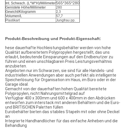
565*365*280
Int. Schwach. (L*W*H)/Millimeter
Genistete Höhe/Millimeter
280
Gewicht/Kilogramm
2,3
Volumen/L
57,7
Plastikart
Jungfrau pp.
Produkt-Beschreibung und Produkt-Eigenschaft:
hese dauerhafte Hochleistungsbehälter werden von hohe
Qualität aufbereitetem Polypropylen hergestellt, das uns
erlaubt, bedeutende Einsparungen auf den Endbenutzer zu
führen und einen unschlagbaren Preis Leistungsverhältnis
anzubieten.
Angeboten nur im Schwarzen, sie sind für alle Handels- und
industriellen Anwendungen aber auch perfekt als intelligente
Speicherlösung für Organisation im Haus, im Büro oder in der
Garage ideal.
Gemacht von der dauerhaften hohen Qualität bereitete
Polypropylen, nicht Nahrungsmittelgrad auf
Verfügbar 400 x 300mm und 600 x 400mm in den Abdrücken
entworfen zum interstack mit anderen Behältern und die Euro-
und BRITISCHEN Paletten füllen
Eurobehälter bieten das stabiles Stapeln mit oder ohne Deckel
an
Integrierte Handhandlöcher für das einfache Anheben und die
Behandlung