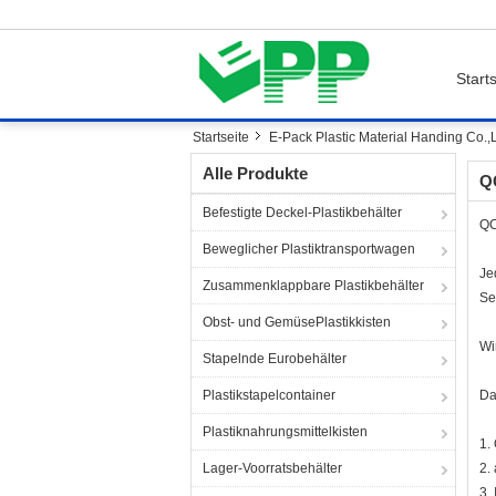
Starts
Startseite
E-Pack Plastic Material Handing Co.,Lt
Alle Produkte
Q
Befestigte Deckel-Plastikbehälter
QC
Beweglicher Plastiktransportwagen
Je
Zusammenklappbare Plastikbehälter
Se
Obst- und GemüsePlastikkisten
Wi
Stapelnde Eurobehälter
Plastikstapelcontainer
Da
Plastiknahrungsmittelkisten
1.
Lager-Voorratsbehälter
2.
3.