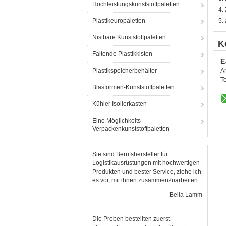
Hochleistungskunststoffpaletten
4.
Plastikeuropaletten
5.
Nistbare Kunststoffpaletten
K
Faltende Plastikkisten
E
Plastikspeicherbehälter
A
T
Blasformen-Kunststoffpaletten
Kühler Isolierkasten
Eine Möglichkeits-
Verpackenkunststoffpaletten
Sie sind Berufshersteller für
Logistikausrüstungen mit hochwertigen
Produkten und bester Service, ziehe ich
es vor, mit ihnen zusammenzuarbeiten.
—— Bella Lamm
Die Proben bestellten zuerst