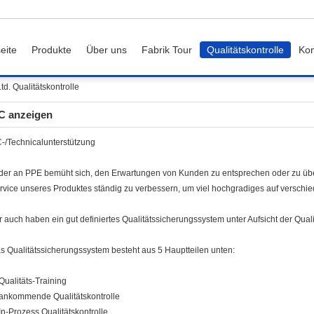
eite
Produkte
Über uns
Fabrik Tour
Qualitätskontrolle
Kon
d. Qualitätskontrolle
C anzeigen
-/Technicalunterstützung
der an PPE bemüht sich, den Erwartungen von Kunden zu entsprechen oder zu übers
rvice unseres Produktes ständig zu verbessern, um viel hochgradiges auf verschied
r auch haben ein gut definiertes Qualitätssicherungssystem unter Aufsicht der Quali
s Qualitätssicherungssystem besteht aus 5 Hauptteilen unten:
 Qualitäts-Training
 ankommende Qualitätskontrolle
 In-Prozess Qualitätskontrolle