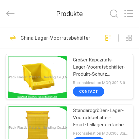
©
2017
-
Produkte
2025
E-
Pack
Plastic
Material
ZU
101
Handing
Co.,Ltd..
China Lager-Voorratsbehälter
HAUSE
All
Befestigte Deckel-
Rights
Reserved.
Developed
Plastikbehälter
by
Großer Kapazitäts-
PRODUKTE
ECER
Lager-Voorratsbehälter-
Produkt-Schutz
ÜBER
umweltfreundlich für
Reconsideration MOQ:300 Stücke
Werkstätten
UNS
CONTACT
29
Beweglicher
Standardgrößen-Lager-
WERKSBESICHTIGUNG
Voorratsbehälter-
Plastiktransportwagen
Ersatzteillager einfaches
QUALITÄTSKONTROLLE
stapelndes PET Material
Reconsideration MOQ:300 Stücke