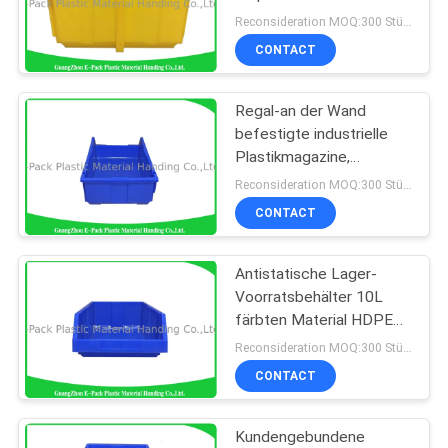
lange Nutzungsdauer
Reconsideration MOQ:300 Stücke
CONTACT
55
Stapelnde
Regal-an der Wand
befestigte industrielle
Eurobehälter
Plastikmagazine,
Hochleistungsstapelbare
Reconsideration MOQ:300 Stücke
Plastikbehälter
CONTACT
Antistatische Lager-
33
Voorratsbehälter 10L
färbten Material HDPE
Plastikstapelcontainer
Mini-Markts-pp.
Reconsideration MOQ:300 Stücke
CONTACT
Kundengebundene