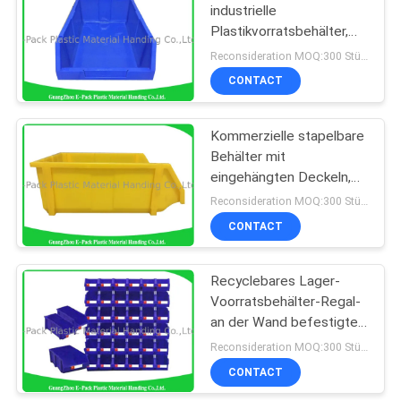
industrielle
Plastikvorratsbehälter,
25
Standardgrößen-
Reconsideration MOQ:300 Stücke
stapelbare
CONTACT
Plastiknahrungsmittelki
Voorratsbehälter
Kommerzielle stapelbare
Behälter mit
eingehängten Deckeln,
Hochleistungslager-
Reconsideration MOQ:300 Stücke
Vorratsbehälter
CONTACT
15
Lager-
Recyclebares Lager-
Voorratsbehälter-Regal-
Voorratsbehälter
an der Wand befestigte
große Kapazität für
Reconsideration MOQ:300 Stücke
Ersatzteillager
CONTACT