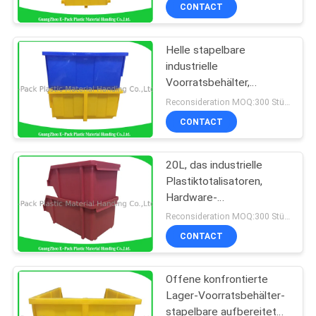
CONTACT
KONTAKT
Helle stapelbare
MIT
71
industrielle
UNS
Voorratsbehälter,
Zusammenklappbare
Produkt-Schutz-
Reconsideration MOQ:300 Stücke
Plastikbehälter
stapelbare Magazine
BITTE
CONTACT
UM
20L, das industrielle
EIN
Plastiktotalisatoren,
ANGEBOT
Hardware-
26
Vorratsbehälter-
Reconsideration MOQ:300 Stücke
Raumersparnis beiseite
Obst- und
SITEMAP
CONTACT
legt
GemüsePlastikkisten
Offene konfrontierte
PRIVACY
Lager-Voorratsbehälter-
POLICY
stapelbare aufbereitete