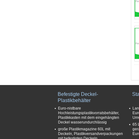
Befestigte Deckel-
St
Plastikbehälter
Euro-nistbare
Lan
Hochleistungsplastikvorratsbehälter,
Eur
Plastikkasten mit dem eingehängten
Umw
Deckel wasserundurchlässig
65 
große Plastikmagazine 60L mit
ger
Deckeln, Plastikversandverpackungen
Eur
mit befestigten Deckeln