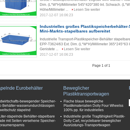
Dim. (L*W*H)/Millimeter 545*420*380 Int. Schwach. (L*W
Höhe/Millimeter ...
Lesen Sie weiter
2017-12-07 16:06:23
Industrielles großes Plastikspeicherbehälter
Mini-Markts-stapelbares aufbereitet
Industrielle Transport-Plastikspeicher-Behälter stapelbar
EPP-T3624/63 Ext. Dim. (L*W*H)/Millimeter 365*245*63 I
Genistete ...
Lesen Sie weiter
2017-12-07 16:06:23
Page 1 of 1
apelnde Eurobehälter
Beweglicher
Plastiktransportwagen
dwirtschafts-bewegender Speicher-
Flache blaue bewegliche
o Behälter-wasserundurchlässigen
Plastikmaterialien Dolly Four Wheelss
eltschutz stapelnd
100% pp. für industrielles
Liter-stapelnde Behälter-stapelbare
Industrielle große Tragfähigkeit Plastik-
ade mit Seiten versehene Speicher-
Dolly Cart, recyclebarer beweglicher
oraumersparnis
Ausrüstungs-Transportwagen