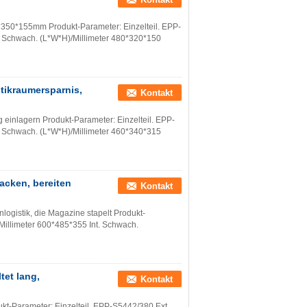
5*350*155mm Produkt-Parameter: Einzelteil. EPP-
. Schwach. (L*W*H)/Millimeter 480*320*150
stikraumersparnis,
Kontakt
g einlagern Produkt-Parameter: Einzelteil. EPP-
. Schwach. (L*W*H)/Millimeter 460*340*315
packen, bereiten
Kontakt
logistik, die Magazine stapelt Produkt-
Millimeter 600*485*355 Int. Schwach.
tet lang,
Kontakt
ukt-Parameter: Einzelteil. EPP-S5442/380 Ext.