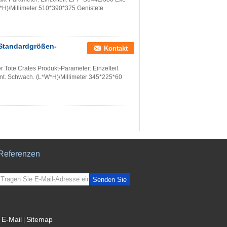
*H)/Millimeter 510*390*375 Genistete
-Standardgrößen-
Kontakt
er Tote Crates Produkt-Parameter: Einzelteil.
nt. Schwach. (L*W*H)/Millimeter 345*225*60
Referenzen
Senden Sie
E-Mail
Sitemap
|