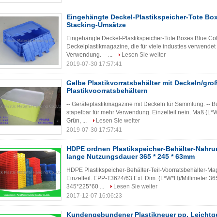
Eingehängte Deckel-Plastikspeicher-Tote Box
Stacking-Umsätze
Eingehängte Deckel-Plastikspeicher-Tote Boxes Blue Col
Deckelplastikmagazine, die für viele industies verwende
Verwendung. -- ...
Lesen Sie weiter
2019-07-30 17:57:41
Gelbe Plastikvorratsbehälter mit Deckeln/gro
Plastikvoorratsbehältern
-- Geräteplastikmagazine mit Deckeln für Sammlung. -- Bun
stapelbar für mehr Verwendung. Einzelteil nein. Maß (
Grün, ...
Lesen Sie weiter
2019-07-30 17:57:41
HDPE ordnen Plastikspeicher-Behälter-Nahru
lange Nutzungsdauer 365 * 245 * 63mm
HDPE Plastikspeicher-Behälter-Teil-Voorratsbehälter-Ma
Einzelteil. EPP-T3624/63 Ext. Dim. (L*W*H)/Millimeter 3
345*225*60 ...
Lesen Sie weiter
2017-12-07 16:06:23
Kundengebundener Plastikneuer pp. Leichtge