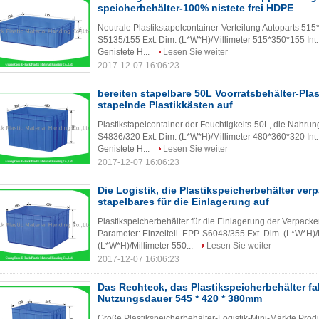
speicherbehälter-100% nistete frei HDPE
Neutrale Plastikstapelcontainer-Verteilung Autoparts 51
S5135/155 Ext. Dim. (L*W*H)/Millimeter 515*350*155 Int
Genistete H...
Lesen Sie weiter
2017-12-07 16:06:23
bereiten stapelbare 50L Voorratsbehälter-Pla
stapelnde Plastikkästen auf
Plastikstapelcontainer der Feuchtigkeits-50L, die Nahrun
S4836/320 Ext. Dim. (L*W*H)/Millimeter 480*360*320 Int
Genistete H...
Lesen Sie weiter
2017-12-07 16:06:23
Die Logistik, die Plastikspeicherbehälter ver
stapelbares für die Einlagerung auf
Plastikspeicherbehälter für die Einlagerung der Verpacken
Parameter: Einzelteil. EPP-S6048/355 Ext. Dim. (L*W*H)/
(L*W*H)/Millimeter 550...
Lesen Sie weiter
2017-12-07 16:06:23
Das Rechteck, das Plastikspeicherbehälter fal
Nutzungsdauer 545 * 420 * 380mm
Große Plastikspeicherbehälter-Logistik-Mini-Märkte Prod