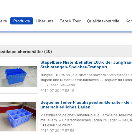
eite
Produkte
Über uns
Fabrik Tour
Qualitätskontrolle
Kon
(10)
astikspeicherbehälter
Stapelbare Nistenbehälter 100% der Jungfrau
Stahlstangen-Speicher-Transport
Jungfrau 100% pp., die Nistenbehälter mit Stahlstangen-S
stapeln und Nisten Plastik-toteboxes. -- Bequem für Lief
...
Lesen Sie weiter
2019-07-30 17:58:16
Bequeme Teiler-Plastikspeicher-Behälter-klein
unterschiedliches Laden
Plastikteiler-Speicher-Behälter-blaue Farbkleine Teil-unt
mit Teilern. -- Unterschiedliches Laden im Lager. -- Hell, 
Lesen Sie weiter
2019-07-30 17:57:58