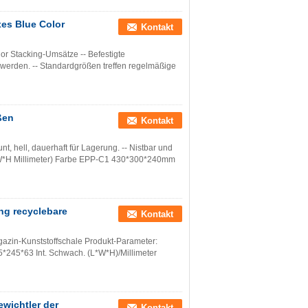
es Blue Color
Kontakt
or Stacking-Umsätze -- Befestigte
t werden. -- Standardgrößen treffen regelmäßige
ßen
Kontakt
t, hell, dauerhaft für Lagerung. -- Nistbar und
L*W*H Millimeter) Farbe EPP-C1 430*300*240mm
ng recyclebare
Kontakt
gazin-Kunststoffschale Produkt-Parameter:
65*245*63 Int. Schwach. (L*W*H)/Millimeter
wichtler der
Kontakt