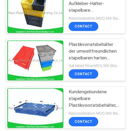
Aufkleber-Halter-
stapelbare
Plastikvorratsbehälter,
Reconsideration MOQ:300 Stücke
Europlastikmagazine
CONTACT
Plastikvorratsbehälter
der umweltfreundlichen
stapelbaren harten
Beanspruchung mit
Get latest Price MOQ:300 Stücke
befestigten Deckeln
CONTACT
Kundengebundene
stapelbare
Plastikvoorratsbehälter,
zusammenklappbare
Reconsideration MOQ:300 Stücke
Plastikkisten mit Deckeln
CONTACT