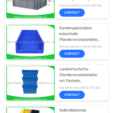
Plastikvorratsbehälter
Reconsideration MOQ:300 Stücke
pp. ein
CONTACT
Kundengebundene
industrielle
Plastikvorratsbehälter,
Standardgrößen-
Reconsideration MOQ:300 Stücke
stapelbare
CONTACT
Voorratsbehälter
Landwirtschafts-
Plastikvorratsbehälter
mit Deckeln,
kundengebundene große
Get latest Price MOQ:300 Stücke
Plastikmagazine
CONTACT
Selbstklebende