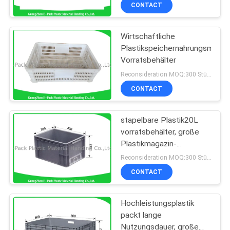
Eurokästen 610 * 420 *
CONTACT
150mm
KONTAKT
Wirtschaftliche
MIT
Plastikspeichernahrungsmittel
UNS
Vorratsbehälter
Reconsideration MOQ:300 Stücke
BITTE
CONTACT
UM
stapelbare Plastik20L
EIN
vorratsbehälter, große
ANGEBOT
Plastikmagazin-
Tragfähigkeit 20kg
Reconsideration MOQ:300 Stücke
SITEMAP
CONTACT
Hochleistungsplastik
PRIVACY
packt lange
POLICY
Nutzungsdauer, große