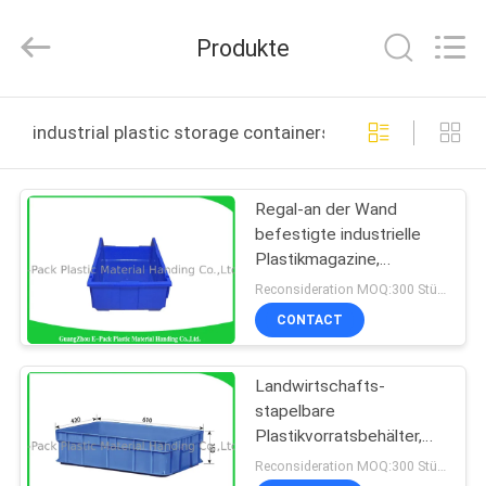
Material
Handing
Co.,Ltd..
Produkte
All
Rights
Reserved.
Developed
by
ZU
ECER
industrial plastic storage containers online manufactu
HAUSE
Regal-an der Wand
PRODUKTE
befestigte industrielle
Plastikmagazine,
ÜBER
Hochleistungsstapelbare
Reconsideration MOQ:300 Stücke
Plastikbehälter
UNS
CONTACT
Landwirtschafts-
WERKSBESICHTIGUNG
stapelbare
Plastikvorratsbehälter,
QUALITÄTSKONTROLLE
dauerhafte stapelnde
Reconsideration MOQ:300 Stücke