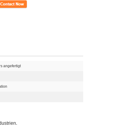
kt
s angefertigt
ation
ustrien.