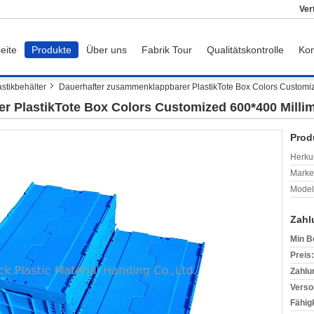
Ver
eite
Produkte
Über uns
Fabrik Tour
Qualitätskontrolle
Kon
tikbehälter
Dauerhafter zusammenklappbarer PlastikTote Box Colors Customiz
 PlastikTote Box Colors Customized 600*400 Millim
Prod
Herkun
Mark
Model
Zahl
Min B
Preis:
Zahlu
Verso
Fähigk