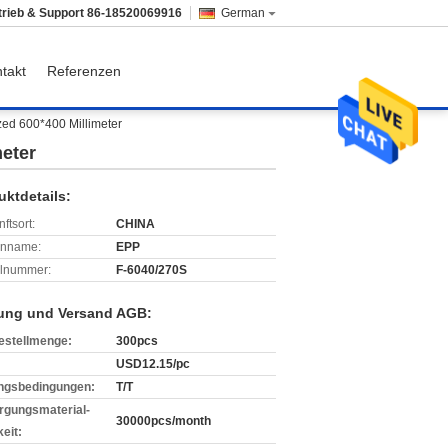
trieb & Support
86-18520069916
German
takt
Referenzen
ed 600*400 Millimeter
eter
uktdetails:
ftsort:
CHINA
enname:
EPP
lnummer:
F-6040/270S
ung und Versand AGB:
estellmenge:
300pcs
USD12.15/pc
ngsbedingungen:
T/T
rgungsmaterial-
30000pcs/month
eit: