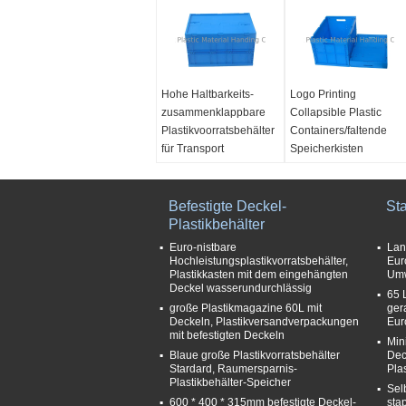
Hohe Haltbarkeits-
Logo Printing
zusammenklappbare
Collapsible Plastic
Plastikvoorratsbehälter
Containers/faltende
für Transport
Speicherkisten
Material:
Jungfrau-
Material:
Jungfrau-
Polypropylen 100%
Polypropylen 100%
Farbe:
Befestigte Deckel-
Blau oder
Farbe:
Blau oder
St
besonders angefertigt
Plastikbehälter
besonders angefertigt
Größe:
Größe:
Euro-nistbare
Lan
600*400*355mm
600*400*345mm
Hochleistungsplastikvorratsbehälter,
Eur
Plastikkasten mit dem eingehängten
Umw
Gefaltete Größe:
Gefaltete Größe:
Deckel wasserundurchlässig
65 
600*400*95mm
600*400*85mm
große Plastikmagazine 60L mit
ger
Deckeln, Plastikversandverpackungen
Eur
mit befestigten Deckeln
Min
Blaue große Plastikvorratsbehälter
Dec
Stardard, Raumersparnis-
Pla
Plastikbehälter-Speicher
Sel
600 * 400 * 315mm befestigte Deckel-
sta