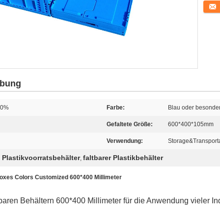
Konta
ibung
00%
Farbe:
Blau oder besonder
Gefaltete Größe:
600*400*105mm
Verwendung:
Storage&Transport
lastikvoorratsbehälter
faltbarer Plastikbehälter
,
oxes Colors Customized 600*400 Millimeter
en Behältern 600*400 Millimeter für die Anwendung vieler Ind