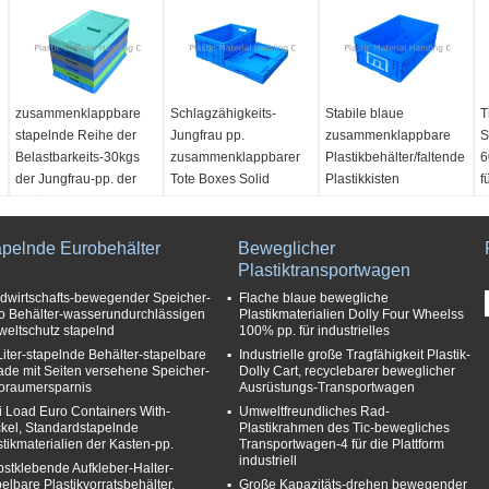
zusammenklappbare
Schlagzähigkeits-
Stabile blaue
T
stapelnde Reihe der
Jungfrau pp.
zusammenklappbare
S
Belastbarkeits-30kgs
zusammenklappbarer
Plastikbehälter/faltende
6
der Jungfrau-pp. der
Tote Boxes Solid
Plastikkisten
f
Behälter-600*400
Bottom 600*400
Material:
100% reine
M
Millimeter
Millimeter
pp.
P
apelnde Eurobehälter
Material:
Jungfrau-
Material:
Jungfrau-
Beweglicher
Farbe:
Besonders
F
Polypropylen 100%
Polypropylen 100%
Plastiktransportwagen
angefertigt
a
Farbe:
Besonders
Farbe:
Blau oder
Größe:
G
dwirtschafts-bewegender Speicher-
Flache blaue bewegliche
angefertigt
besonders angefertigt
600*400*220mm
6
o Behälter-wasserundurchlässigen
Plastikmaterialien Dolly Four Wheelss
eltschutz stapelnd
100% pp. für industrielles
Größe:
Maß:
600*400*255mm
Gefaltete Größe:
G
Liter-stapelnde Behälter-stapelbare
Industrielle große Tragfähigkeit Plastik-
600*400*295mm
Gefaltete Größe:
600*400*85mm
6
ade mit Seiten versehene Speicher-
Dolly Cart, recyclebarer beweglicher
Gefaltete Größe:
600*400*83mm
oraumersparnis
Ausrüstungs-Transportwagen
600*400*70mm
i Load Euro Containers With-
Umweltfreundliches Rad-
kel, Standardstapelnde
Plastikrahmen des Tic-bewegliches
stikmaterialien der Kasten-pp.
Transportwagen-4 für die Plattform
industriell
bstklebende Aufkleber-Halter-
pelbare Plastikvorratsbehälter,
Große Kapazitäts-drehen bewegender