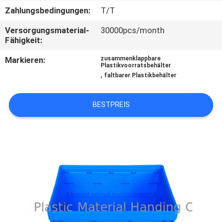
Zahlungsbedingungen:
T/T
KONTAKT
Versorgungsmaterial-
30000pcs/month
MIT
Fähigkeit:
UNS
Markieren:
zusammenklappbare
Plastikvoorratsbehälter
,
faltbarer Plastikbehälter
BITTE
UM
BESTPREIS
EIN
ANGEBOT
SITEMAP
PRIVACY
POLICY