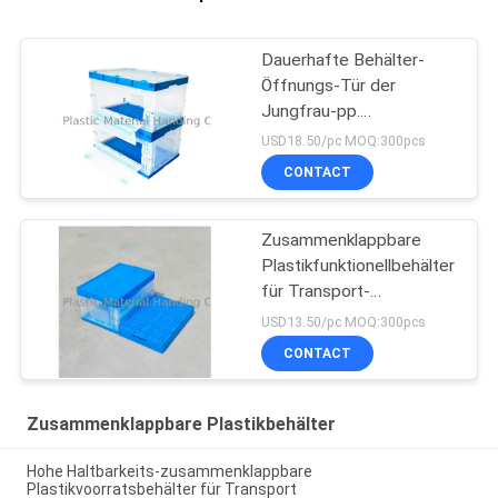
Dauerhafte Behälter-
Öffnungs-Tür der
Jungfrau-pp.
zusammenklappbare
USD18.50/pc MOQ:300pcs
beide Seiten
CONTACT
Zusammenklappbare
Plastikfunktionellbehälter
für Transport-
Schlagzähigkeit
USD13.50/pc MOQ:300pcs
CONTACT
Zusammenklappbare Plastikbehälter
Hohe Haltbarkeits-zusammenklappbare
Plastikvoorratsbehälter für Transport