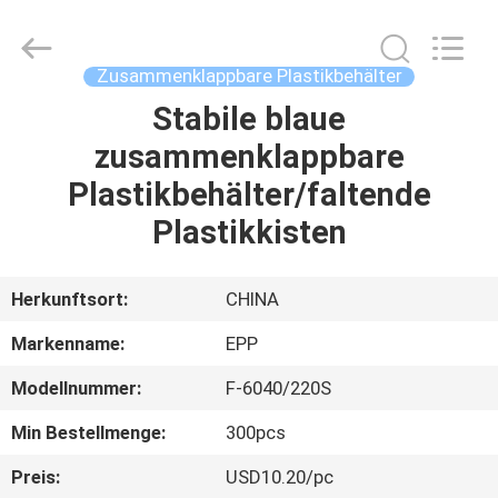
Copyright
©
2017
-
2025
Zusammenklappbare Plastikbehälter
E-
Pack
Plastic
Stabile blaue
ZU
Material
Handing
zusammenklappbare
HAUSE
Co.,Ltd..
All
Rights
Plastikbehälter/faltende
Reserved.
Developed
PRODUKTE
by
Plastikkisten
ECER
ÜBER
Herkunftsort:
CHINA
UNS
Markenname:
EPP
Modellnummer:
F-6040/220S
WERKSBESICHTIGUNG
Min Bestellmenge:
300pcs
QUALITÄTSKONTROLLE
Preis:
USD10.20/pc