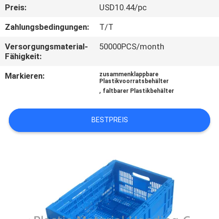
Preis:
USD10.44/pc
KONTAKT
Zahlungsbedingungen:
T/T
MIT
Versorgungsmaterial-
50000PCS/month
UNS
Fähigkeit:
Markieren:
zusammenklappbare
Plastikvoorratsbehälter
BITTE
,
faltbarer Plastikbehälter
UM
EIN
BESTPREIS
ANGEBOT
SITEMAP
PRIVACY
POLICY