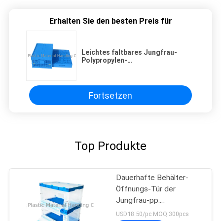
Erhalten Sie den besten Preis für
Leichtes faltbares Jungfrau-
Polypropylen-
Nahrungsmittelladen des
Plastikbehälter-600*400
Millimeter
Fortsetzen
Top Produkte
Dauerhafte Behälter-
Öffnungs-Tür der
Jungfrau-pp.
zusammenklappbare
USD18.50/pc MOQ:300pcs