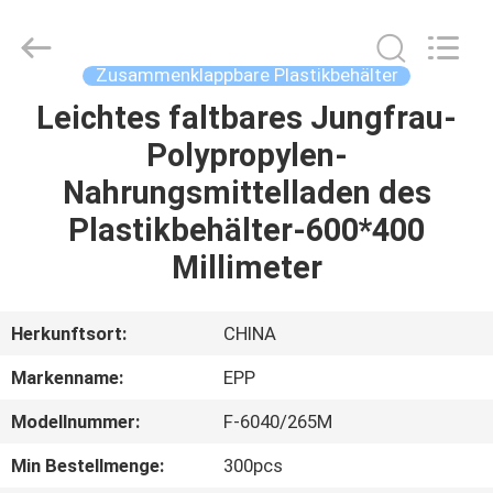
Copyright
©
2017
-
2025
Zusammenklappbare Plastikbehälter
E-
Pack
Plastic
Leichtes faltbares Jungfrau-
ZU
Material
Handing
Polypropylen-
HAUSE
Co.,Ltd..
All
Rights
Nahrungsmittelladen des
Reserved.
Developed
PRODUKTE
by
Plastikbehälter-600*400
ECER
Millimeter
ÜBER
UNS
Herkunftsort:
CHINA
Markenname:
EPP
WERKSBESICHTIGUNG
Modellnummer:
F-6040/265M
QUALITÄTSKONTROLLE
Min Bestellmenge:
300pcs