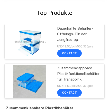
Top Produkte
Dauerhafte Behälter-
Öffnungs-Tür der
Jungfrau-pp.
zusammenklappbare
USD18.50/pc MOQ:300pcs
beide Seiten
CONTACT
Zusammenklappbare
Plastikfunktionellbehälter
für Transport-
Schlagzähigkeit
USD13.50/pc MOQ:300pcs
CONTACT
Zusammenklappbare Plastikbehälter