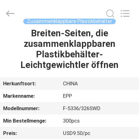
Copyright
©
2017
-
2025
Zusammenklappbare Plastikbehälter
E-
Pack
Plastic
Breiten-Seiten, die
ZU
Material
Handing
zusammenklappbaren
HAUSE
Co.,Ltd..
All
Rights
Plastikbehälter-
Reserved.
Developed
PRODUKTE
by
Leichtgewichtler öffnen
ECER
ÜBER
Herkunftsort:
CHINA
UNS
Markenname:
EPP
Modellnummer:
F-5336/326SWD
WERKSBESICHTIGUNG
Min Bestellmenge:
300pcs
QUALITÄTSKONTROLLE
Preis:
USD9.50/pc