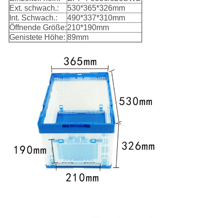
Ext. schwach.:
530*365*326mm
Int. Schwach.:
490*337*310mm
Öffnende Größe:
210*190mm
Genistete Höhe:
89mm