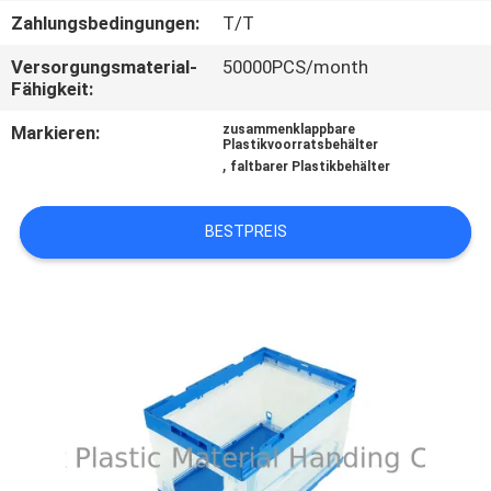
Zahlungsbedingungen:
T/T
KONTAKT
Versorgungsmaterial-
50000PCS/month
MIT
Fähigkeit:
UNS
Markieren:
zusammenklappbare
Plastikvoorratsbehälter
,
faltbarer Plastikbehälter
BITTE
UM
BESTPREIS
EIN
ANGEBOT
SITEMAP
PRIVACY
POLICY