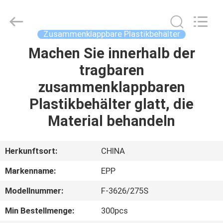
Copyright
©
2017
-
2025
Zusammenklappbare Plastikbehälter
E-
Pack
Plastic
Machen Sie innerhalb der
ZU
Material
Handing
tragbaren
HAUSE
Co.,Ltd..
All
Rights
zusammenklappbaren
Reserved.
Developed
PRODUKTE
by
Plastikbehälter glatt, die
ECER
Material behandeln
ÜBER
UNS
Herkunftsort:
CHINA
Markenname:
EPP
WERKSBESICHTIGUNG
Modellnummer:
F-3626/275S
QUALITÄTSKONTROLLE
Min Bestellmenge:
300pcs