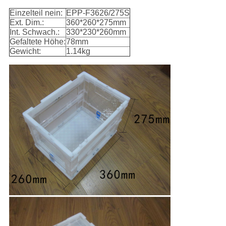
Einzelteil nein:
EPP-F3626/275S
Ext. Dim.:
360*260*275mm
Int. Schwach.:
330*230*260mm
Gefaltete Höhe:
78mm
Gewicht:
1.14kg