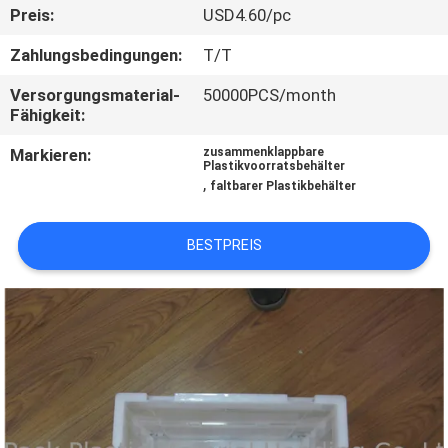
Preis:
USD4.60/pc
KONTAKT
Zahlungsbedingungen:
T/T
MIT
Versorgungsmaterial-
50000PCS/month
UNS
Fähigkeit:
Markieren:
zusammenklappbare
Plastikvoorratsbehälter
BITTE
,
faltbarer Plastikbehälter
UM
EIN
BESTPREIS
ANGEBOT
SITEMAP
PRIVACY
POLICY