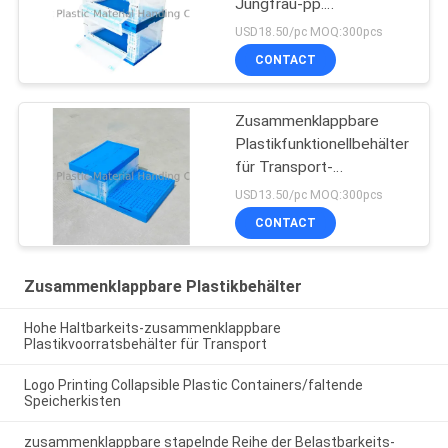
Jungfrau-pp.
zusammenklappbare
USD18.50/pc MOQ:300pcs
beide Seiten
CONTACT
Zusammenklappbare
Plastikfunktionellbehälter
für Transport-
Schlagzähigkeit
USD13.50/pc MOQ:300pcs
CONTACT
Zusammenklappbare Plastikbehälter
Hohe Haltbarkeits-zusammenklappbare
Plastikvoorratsbehälter für Transport
Logo Printing Collapsible Plastic Containers/faltende
Speicherkisten
zusammenklappbare stapelnde Reihe der Belastbarkeits-