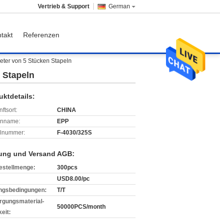
Vertrieb & Support
German
takt
Referenzen
eter von 5 Stücken Stapeln
 Stapeln
uktdetails:
ftsort:
CHINA
enname:
EPP
lnummer:
F-4030/325S
ung und Versand AGB:
estellmenge:
300pcs
USD8.00/pc
ngsbedingungen:
T/T
rgungsmaterial-
50000PCS/month
eit: