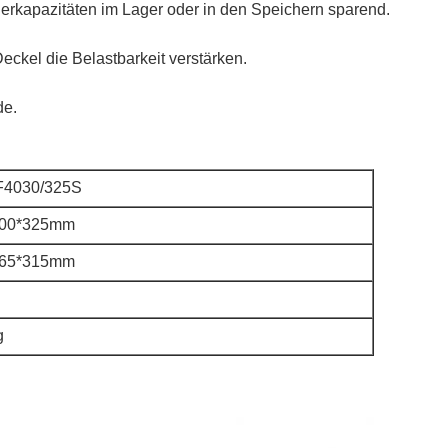
herkapazitäten im Lager oder in den Speichern sparend.
eckel die Belastbarkeit verstärken.
de.
F4030/325S
300*325mm
265*315mm
g