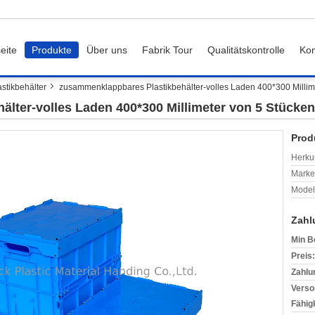
eite
Produkte
Über uns
Fabrik Tour
Qualitätskontrolle
Kon
tikbehälter
zusammenklappbares Plastikbehälter-volles Laden 400*300 Millim
lter-volles Laden 400*300 Millimeter von 5 Stücken
Prod
Herkun
Mark
Model
Zahl
Min B
Preis:
Zahlu
Verso
Fähigk