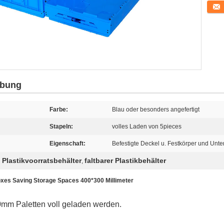
Konta
ibung
Farbe:
Blau oder besonders angefertigt
Stapeln:
volles Laden von 5pieces
Eigenschaft:
Befestigte Deckel u. Festkörper und Unte
lastikvoorratsbehälter
faltbarer Plastikbehälter
,
xes Saving Storage Spaces 400*300 Millimeter
m Paletten voll geladen werden.