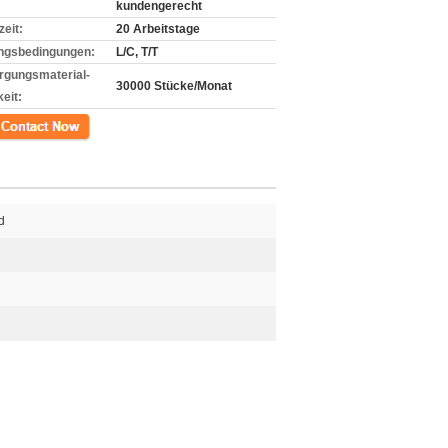
kundengerecht
zeit:
20 Arbeitstage
ngsbedingungen:
L/C, T/T
rgungsmaterial-
30000 Stücke/Monat
eit:
kt
d