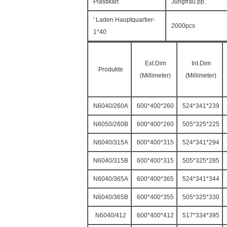
Plastikart
Jungfrau pp.
' Laden Hauptquartier-
2000pcs
1*40
Ext.Dim
Int.Dim
Produkte
(Millimeter)
(Millimeter)
N6040/260A
600*400*260
524*341*239
N6050/260B
600*400*260
505*325*225
N6040/315A
600*400*315
524*341*294
N6040/315B
600*400*315
505*325*285
N6040/365A
600*400*365
524*341*344
N6040/365B
600*400*355
505*325*330
N6040/412
600*400*412
517*334*395