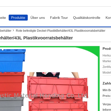
eite
Produkte
Über uns
Fabrik Tour
Qualitätskontrolle
Kon
kbehälter
Rote befestigte Deckel-PlastikBehälter/43L Plastikvoorratsbehälter
ehälter/43L Plastikvoorratsbehälter
Prod
Herkun
Mark
Zertif
Model
Zahl
Min B
Preis:
Verpa
Infor