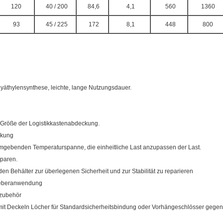
120
40 / 200
84,6
4,1
560
1360
93
45 / 225
172
8,1
448
800
lyäthylensynthese, leichte, lange Nutzungsdauer.
e Größe der Logistikkastenabdeckung.
ckung
r umgebenden Temperaturspanne, die einheitliche Last anzupassen der Last.
paren.
den Behälter zur überlegenen Sicherheit und zur Stabilität zu reparieren
kleberanwendung
rzubehör
 mit Deckeln Löcher für Standardsicherheitsbindung oder Vorhängeschlösser gegen