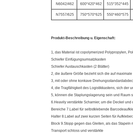
N6042/462
600*420*462
515*352*445
N7557/625
750*570*625
550*460*575
Produkt-Beschreibung u. Eigenschaft:
1, das Material ist copolymerized Polypropylen, Po
Schiefer Einfügungsumsatzkasten
Schiefer Austauschkasten (2 Blätter)
2, die äußere Größe bezieht sich die auf maximal
3, mit oder ohne konkave Drehungsstandardabde
4, die Tragfähigkeit des Logistikkastens, sich de
5, können die Staplungslagerung sein und Raum s
6.Heavily verstärkte Scharnier, um die Deckel und 
Bereiche 7.Label für selbstklebende Barcodeauf
Halter 8.Label auf zwei kurzen Seiten für Aufklebe
Block 9.Stopp gegen das Gleiten, als das Stapeln
Transport schloss und verstärkte