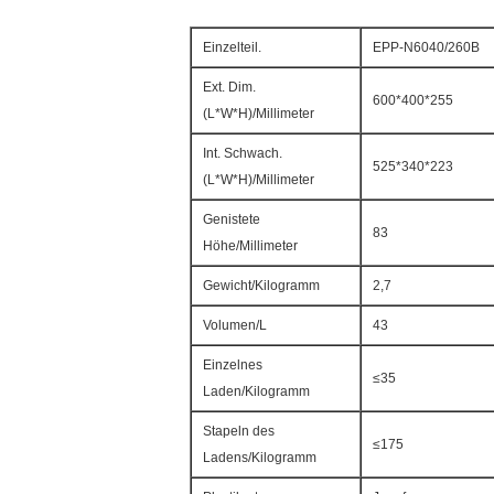
Einzelteil.
EPP-N6040/260B
Ext. Dim.
600*400*255
(L*W*H)/Millimeter
Int. Schwach.
525*340*223
(L*W*H)/Millimeter
Genistete
83
Höhe/Millimeter
Gewicht/Kilogramm
2,7
Volumen/L
43
Einzelnes
≤35
Laden/Kilogramm
Stapeln des
≤175
Ladens
/Kilogramm