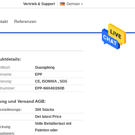
Vertrieb & Support
German
takt
Referenzen
uktdetails:
ftsort:
Guangdong
enname:
EPP
izierung:
CE, ISO900A , SGS
lnummer:
EPP-N6040/260B
ung und Versand AGB:
estellmenge:
300 Stücke
Get latest Price
Volle Behälterlast mit
ckung
Paletten oder
mationen: