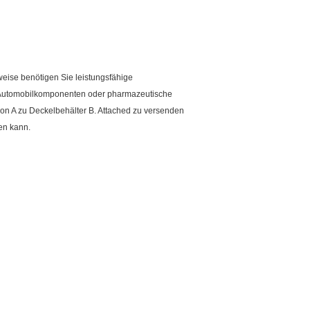
eise benötigen Sie leistungsfähige
ür Automobilkomponenten oder pharmazeutische
on A zu Deckelbehälter B. Attached zu versenden
en kann.