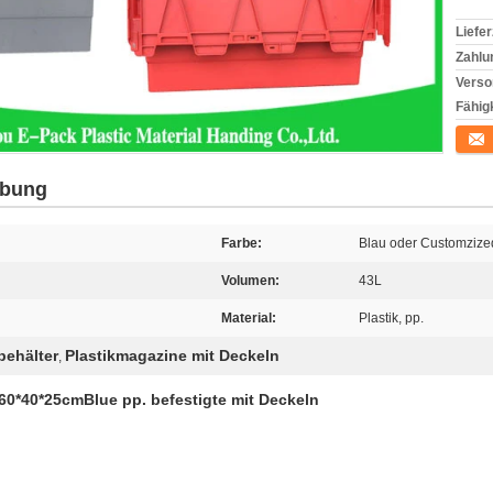
Liefer
Zahlu
Verso
Fähigk
Konta
ibung
Farbe:
Blau oder Customzize
Volumen:
43L
Material:
Plastik, pp.
behälter
Plastikmagazine mit Deckeln
,
60*40*25cmBlue pp. befestigte mit Deckeln