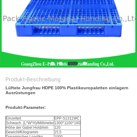
Produkt-Beschreibung
Lüftete Jungfrau HDPE 100% Plastikeuropaletten einlagern
Ausrüstungen
Produkt-Parameter:
Einzelteil.
EPP-S1311WC
Schwach. (L*W*H)/Millimeter
1300*1100*160
Höhe der Gabel Hold/mm
120
Gewicht/Kilogramm
15,5
Dynamisches Load/kg
1000