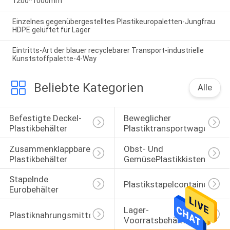
1200*1000mm
Einzelnes gegenübergestelltes Plastikeuropaletten-Jungfrau
HDPE gelüftet für Lager
Eintritts-Art der blauer recyclebarer Transport-industrielle
Kunststoffpalette-4-Way
Beliebte Kategorien
Alle
Befestigte Deckel-
Beweglicher 
Plastikbehälter
Plastiktransportwagen
Zusammenklappbare 
Obst- Und 
Plastikbehälter
GemüsePlastikkisten
Stapelnde 
Plastikstapelcontainer
Eurobehälter
Lager-
Plastiknahrungsmittelkisten
Voorratsbehälter