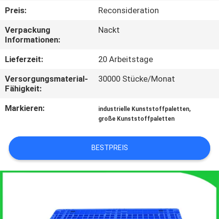
Preis:
Reconsideration
KONTAKT
Verpackung
Nackt
MIT
Informationen:
UNS
Lieferzeit:
20 Arbeitstage
Versorgungsmaterial-
30000 Stücke/Monat
BITTE
Fähigkeit:
UM
Markieren:
,
industrielle Kunststoffpaletten
EIN
große Kunststoffpaletten
ANGEBOT
BESTPREIS
SITEMAP
PRIVACY
POLICY