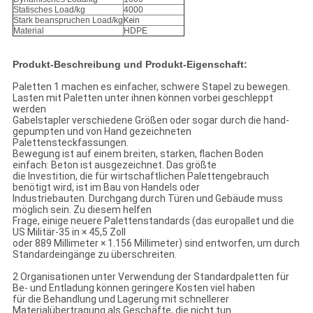
Statisches Load/kg
4000
Stark beanspruchen Load/kg
Kein
Material
HDPE
Produkt-Beschreibung und Produkt-Eigenschaft:
Paletten 1 machen es einfacher, schwere Stapel zu bewegen.
Lasten mit Paletten unter ihnen können vorbei geschleppt
werden
Gabelstapler verschiedene Größen oder sogar durch die hand-
gepumpten und von Hand gezeichneten
Palettensteckfassungen.
Bewegung ist auf einem breiten, starken, flachen Boden
einfach: Beton ist ausgezeichnet. Das größte
die Investition, die für wirtschaftlichen Palettengebrauch
benötigt wird, ist im Bau von Handels oder
Industriebauten. Durchgang durch Türen und Gebäude muss
möglich sein. Zu diesem helfen
Frage, einige neuere Palettenstandards (das europallet und die
US Militär-35 in × 45,5 Zoll
oder 889 Millimeter × 1.156 Millimeter) sind entworfen, um durch
Standardeingänge zu überschreiten.
2 Organisationen unter Verwendung der Standardpaletten für
Be- und Entladung können geringere Kosten viel haben
für die Behandlung und Lagerung mit schnellerer
Materialübertragung als Geschäfte, die nicht tun.