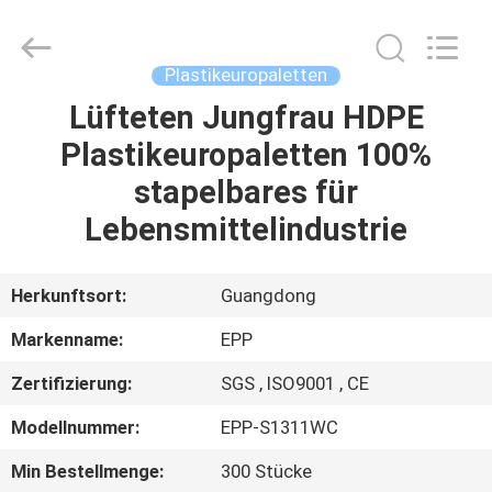
Copyright
©
2017
-
2025
Plastikeuropaletten
E-
Pack
Plastic
Lüfteten Jungfrau HDPE
ZU
Material
Handing
Plastikeuropaletten 100%
HAUSE
Co.,Ltd..
All
Rights
stapelbares für
Reserved.
Developed
PRODUKTE
by
Lebensmittelindustrie
ECER
ÜBER
Herkunftsort:
Guangdong
UNS
Markenname:
EPP
Zertifizierung:
SGS , ISO9001 , CE
WERKSBESICHTIGUNG
Modellnummer:
EPP-S1311WC
QUALITÄTSKONTROLLE
Min Bestellmenge:
300 Stücke