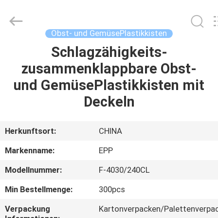
And
Vegetable
Plastic-
Kisten
Supplier.
Obst- und GemüsePlastikkisten
Copyright
©
2017
Schlagzähigkeits-
ZU
-
2025
zusammenklappbare Obst-
HAUSE
E-
Pack
Plastic
und GemüsePlastikkisten mit
Material
Handing
PRODUKTE
Co.,Ltd..
Deckeln
All
Rights
Reserved.
Developed
ÜBER
by
Herkunftsort:
CHINA
ECER
UNS
Markenname:
EPP
Modellnummer:
F-4030/240CL
WERKSBESICHTIGUNG
Min Bestellmenge:
300pcs
QUALITÄTSKONTROLLE
Verpackung
Kartonverpacken/Palettenverpa