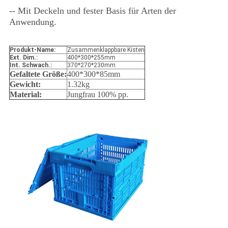
-- Mit Deckeln und fester Basis für Arten der
Anwendung.
Produkt-Name:
Zusammenklappbare Kisten
Ext. Dim.:
400*300*255mm
Int. Schwach.:
370*270*230mm
Gefaltete Größe:
400*300*85mm
Gewicht:
1.32kg
Material:
Jungfrau 100% pp.