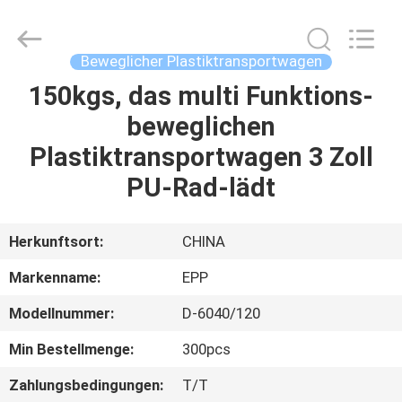
Copyright
©
2017
-
2025
Beweglicher Plastiktransportwagen
E-
Pack
Plastic
150kgs, das multi Funktions-
ZU
Material
Handing
beweglichen
HAUSE
Co.,Ltd..
All
Rights
Plastiktransportwagen 3 Zoll
Reserved.
Developed
PRODUKTE
by
PU-Rad-lädt
ECER
ÜBER
Herkunftsort:
CHINA
UNS
Markenname:
EPP
Modellnummer:
D-6040/120
WERKSBESICHTIGUNG
Min Bestellmenge:
300pcs
QUALITÄTSKONTROLLE
Zahlungsbedingungen:
T/T