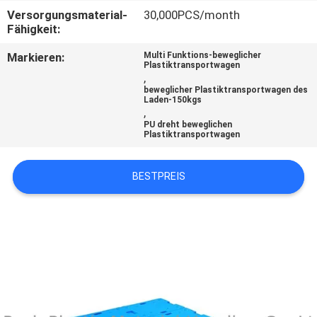
Versorgungsmaterial-
30,000PCS/month
KONTAKT
Fähigkeit:
MIT
Markieren:
Multi Funktions-beweglicher
Plastiktransportwagen
UNS
,
beweglicher Plastiktransportwagen des
Laden-150kgs
,
BITTE
PU dreht beweglichen
Plastiktransportwagen
UM
EIN
BESTPREIS
ANGEBOT
SITEMAP
PRIVACY
POLICY