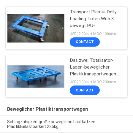
Transport Plastik-Dolly
Loading Totes With 3
bewegt PU-
Bremsgießmaschinen
USD12.00/set MOQ:100sets
Schritt für Schritt fort
CONTACT
Das zwei Totalisator-
Laden-beweglicher
Plastiktransportwagen 4
Zoll PU-Gießmaschinen-
USD23.00/set MOQ:200sets
arbeiten mehr
CONTACT
Beweglicher Plastiktransportwagen
Schlagzähigkeit große bewegliche Laufkatzen-
PlastikBelastbarkeit 225kg