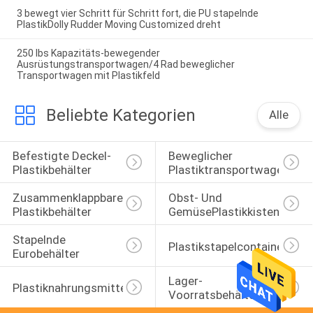
3 bewegt vier Schritt für Schritt fort, die PU stapelnde
PlastikDolly Rudder Moving Customized dreht
250 lbs Kapazitäts-bewegender
Ausrüstungstransportwagen/4 Rad beweglicher
Transportwagen mit Plastikfeld
Beliebte Kategorien
Alle
Befestigte Deckel-
Beweglicher 
Plastikbehälter
Plastiktransportwagen
Zusammenklappbare 
Obst- Und 
Plastikbehälter
GemüsePlastikkisten
Stapelnde 
Plastikstapelcontainer
Eurobehälter
Lager-
Plastiknahrungsmittelkisten
Voorratsbehälter