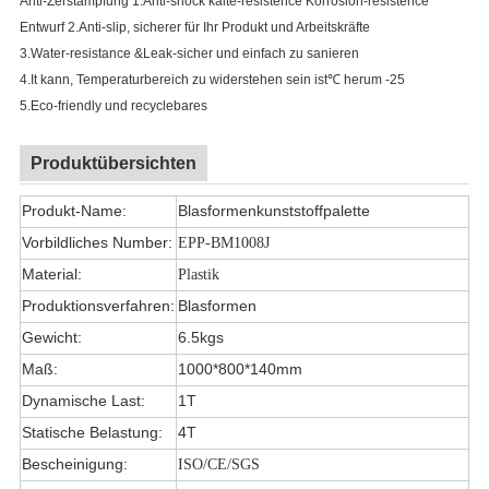
Anti-Zerstampfung 1.Anti-shock kalte-resistence Korrosion-resistence
Entwurf 2.Anti-slip, sicherer für Ihr Produkt und Arbeitskräfte
3.Water-resistance &Leak-sicher und einfach zu sanieren
4.It kann, Temperaturbereich zu widerstehen sein ist
℃
herum -25
5.Eco-friendly und recyclebares
Produktübersichten
Produkt-Name:
Blasformenkunststoffpalette
Vorbildliches Number:
EPP-BM1008J
Material:
Plastik
Produktionsverfahren:
Blasformen
Gewicht:
6.5kgs
Maß:
1000*800*140mm
Dynamische Last:
1T
Statische Belastung:
4T
Bescheinigung:
ISO/CE/SGS