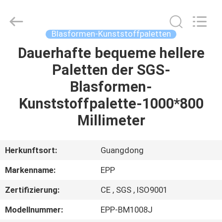
Copyright
©
2017
-
2025
Blasformen-Kunststoffpaletten
E-
Pack
Plastic
Dauerhafte bequeme hellere
ZU
Material
Handing
Paletten der SGS-
HAUSE
Co.,Ltd..
All
Rights
Blasformen-
Reserved.
Developed
PRODUKTE
by
Kunststoffpalette-1000*800
ECER
Millimeter
ÜBER
UNS
Herkunftsort:
Guangdong
Markenname:
EPP
WERKSBESICHTIGUNG
Zertifizierung:
CE , SGS , ISO9001
QUALITÄTSKONTROLLE
Modellnummer:
EPP-BM1008J