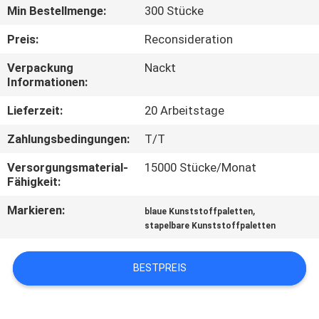
Min Bestellmenge:
300 Stücke
KONTAKT
Preis:
Reconsideration
MIT
Verpackung
Nackt
UNS
Informationen:
Lieferzeit:
20 Arbeitstage
BITTE
Zahlungsbedingungen:
T/T
UM
Versorgungsmaterial-
15000 Stücke/Monat
EIN
Fähigkeit:
ANGEBOT
Markieren:
,
blaue Kunststoffpaletten
stapelbare Kunststoffpaletten
SITEMAP
BESTPREIS
PRIVACY
POLICY