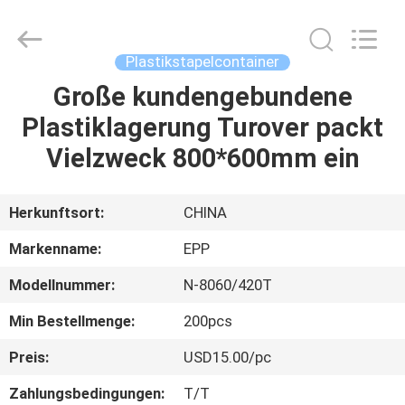
Supplier.
Copyright
©
2017
-
Plastikstapelcontainer
2025
E-
Pack
Große kundengebundene
ZU
Plastic
Material
Plastiklagerung Turover packt
HAUSE
Handing
Co.,Ltd..
All
Vielzweck 800*600mm ein
Rights
Reserved.
PRODUKTE
Developed
by
ECER
Herkunftsort:
CHINA
ÜBER
Markenname:
EPP
UNS
Modellnummer:
N-8060/420T
Min Bestellmenge:
200pcs
WERKSBESICHTIGUNG
Preis:
USD15.00/pc
QUALITÄTSKONTROLLE
Zahlungsbedingungen:
T/T