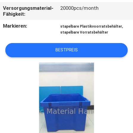
Versorgungsmaterial-
20000pcs/month
KONTAKT
Fähigkeit:
MIT
Markieren:
,
stapelbare Plastikvoorratsbehälter
UNS
stapelbare Vorratsbehälter
BESTPREIS
BITTE
UM
EIN
ANGEBOT
SITEMAP
PRIVACY
POLICY